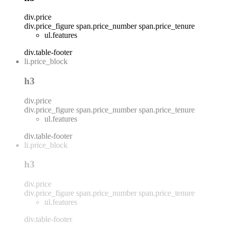
div.price
div.price_figure
span.price_number
span.price_tenure
ul.features
div.table-footer
li.price_block
h3
div.price
div.price_figure
span.price_number
span.price_tenure
ul.features
div.table-footer
li.price_block
h3
div.price
div.price_figure
span.price_number
span.price_tenure
ul.features
div.table-footer