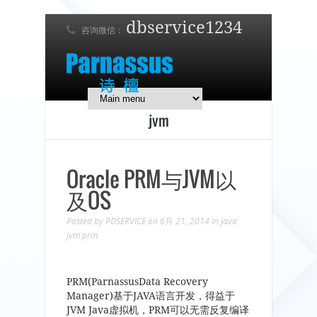
dbservice1234
咨询微信：
7 x 24 在线支持！
简体中文
English
日本語
jvm
Oracle PRM与JVM以
及OS
Posted by
PDSERVICE
on 6月 21, 2014
In
java
jvm
prm
PRM(ParnassusData Recovery
Manager)基于JAVA语言开发，得益于
JVM Java虚拟机，PRM可以无需反复编译