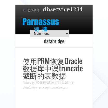
dbservice1234
咨询微信：
7 x 24 在线支持！
简体中文
English
日本語
databridge
使用PRM恢复Oracle
数据库中误truncate
截断的表数据
Posted by
PDSERVICE
on 4月 16, 2014
In
databridge
recovery
truncated
prm