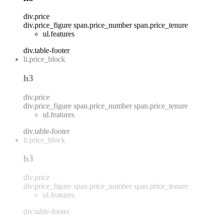
div.price
div.price_figure
span.price_number
span.price_tenure
ul.features
div.table-footer
li.price_block
h3
div.price
div.price_figure
span.price_number
span.price_tenure
ul.features
div.table-footer
li.price_block
h3
div.price
div.price_figure
span.price_number
span.price_tenure
ul.features
div.table-footer