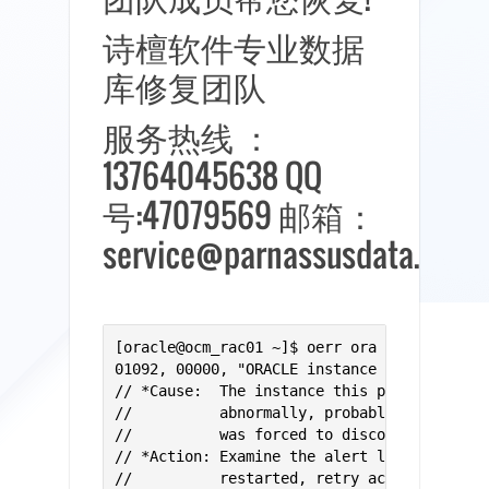
诗檀软件专业数据
库修复团队
服务热线 ：
13764045638 QQ
号:47079569 邮箱：
service@parnassusdata.com
[oracle@ocm_rac01 ~]$ oerr ora 01092

01092, 00000, "ORACLE instance terminated. 
// *Cause:  The instance this process was c
//          abnormally, probably via a shut
//          was forced to disconnect from t
// *Action: Examine the alert log for more 