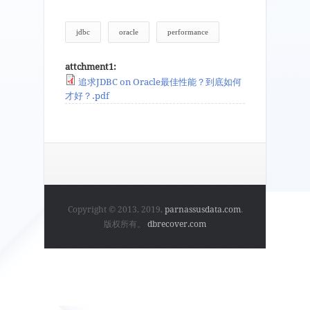
jdbc
oracle
performance
attchment1:
追求JDBC on Oracle最佳性能？到底如何
才好？.pdf
Copyright © 2013, 2019,
parnassusdata.com
.
版权所有。
dbrecover.com