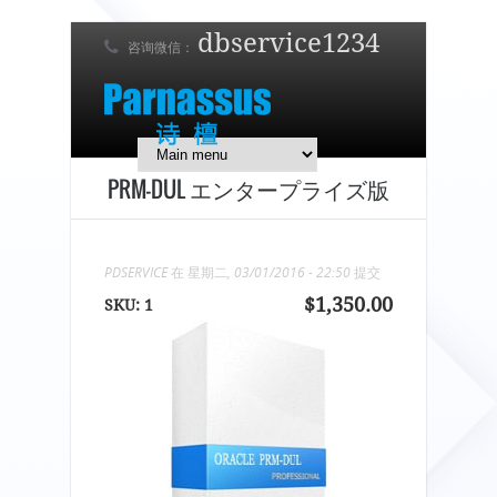
dbservice1234
咨询微信：
7 x 24 在线支持！
简体中文
English
日本語
PRM-DUL エンタープライズ版
PDSERVICE
在 星期二, 03/01/2016 - 22:50 提交
$1,350.00
SKU:
1