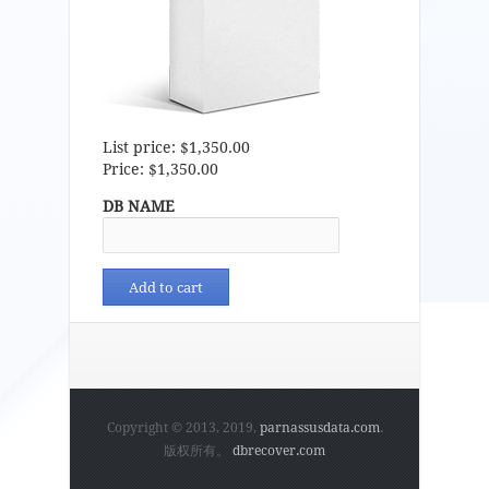
List price:
$1,350.00
Price:
$1,350.00
DB NAME
Copyright © 2013, 2019,
parnassusdata.com
.
版权所有。
dbrecover.com