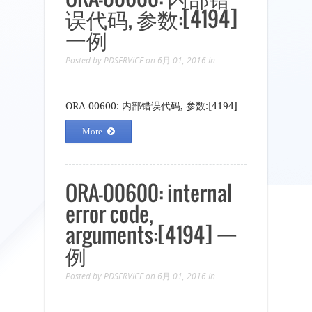
误代码, 参数:[4194]
一例
Posted by
PDSERVICE
on 6月 01, 2016
In
ORA-00600: 内部错误代码, 参数:[4194]
More
ORA-00600: internal
error code,
arguments:[4194] 一
例
Posted by
PDSERVICE
on 6月 01, 2016
In