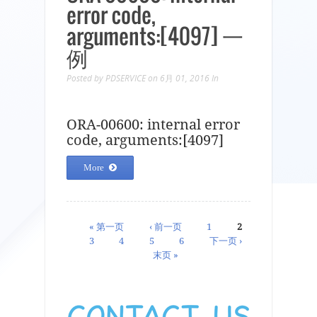
error code,
arguments:[4097] 一
例
Posted by
PDSERVICE
on 6月 01, 2016
In
ORA-00600: internal error
code, arguments:[4097]
More
页面
« 第一页
‹ 前一页
1
2
3
4
5
6
下一页 ›
末页 »