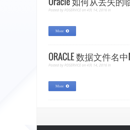
Oracle 如何从丢
Posted by
PDSERVICE
on 4月 14, 2016
In
More
ORACLE 数据文件名中
Posted by
PDSERVICE
on 4月 14, 2016
In
More
页面