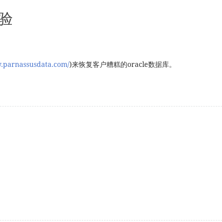
经验
w.parnassusdata.com/
)来恢复客户糟糕的oracle数据库。