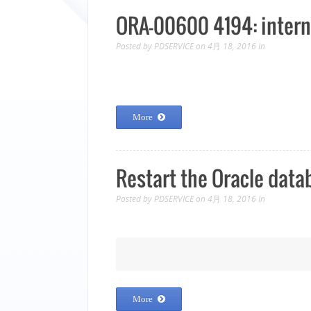
ORA-00600 4194: interna
Posted by
PDSERVICE
on 4月 18, 2016
In
More
Restart the Oracle data
Posted by
PDSERVICE
on 4月 18, 2016
In
More