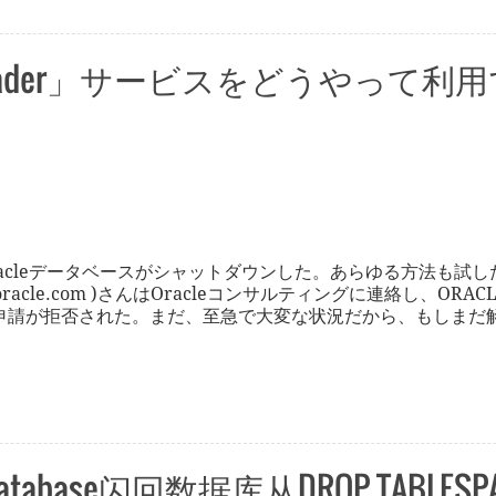
ata unloader」サービスをどうやっ
acleデータベースがシャットダウンした。あらゆる方法も試
port.oracle.com )さんはOracleコンサルティングに連絡し、
申請が拒否された。まだ、至急で大変な状況だから、もしまだ
ck database闪回数据库从DROP TABLES