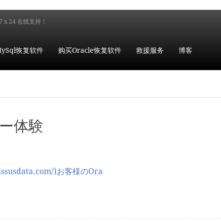
7 x 24 在线支持！
ySql恢复软件
购买Oracle恢复软件
救援服务
博客
ーザー体験
nassusdata.com/)お客様のOra