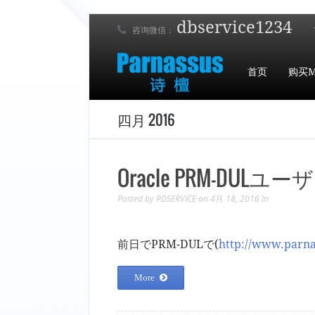
dbservice1234
咨询微信：
首页
购买M
四月 2016
Oracle PRM-DULユ
Posted by
PDSERVICE
on 4月 18, 2016
In
前日でPRM-DULで(
http://www.par
More