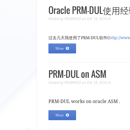
Oracle PRM-DUL使用
Posted by
PDSERVICE
on 4月 18, 2016
In
过去几天我使用了PRM-DUL软件(
http://ww
More
PRM-DUL on ASM
Posted by
PDSERVICE
on 4月 18, 2016
In
PRM-DUL works on oracle ASM .
More