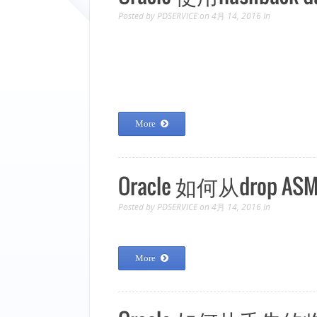
Posted by
PDSERVICE
on 4月 14, 2016
In
More
Oracle 如何从drop 
Posted by
PDSERVICE
on 4月 14, 2016
In
More