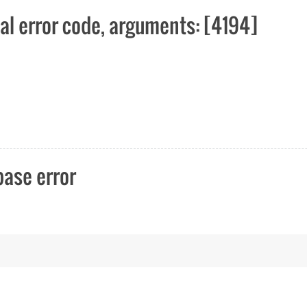
l error code, arguments: [4194]
base error