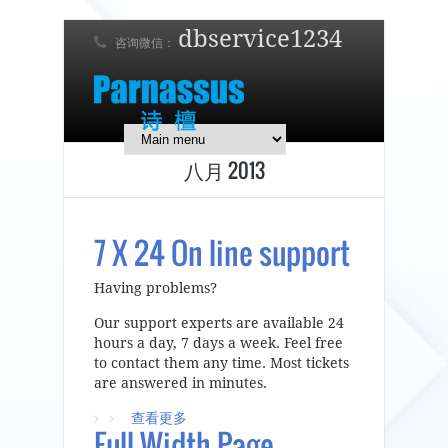
dbservice1234
咨询微信：
7 x 24 在线支持！
简体中文
English
日本語
八月 2013
7 X 24 On line support
Having problems?
Our support experts are available 24
hours a day, 7 days a week. Feel free
to contact them any time. Most tickets
are answered in minutes.
查看更多
about 7 X 24 On line support
Full Width Page