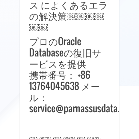
ス によくあるエラ
の解決策￼￼￼￼
￼￼
プロのOracle
Databaseの復旧サ
ービスを提供
携帯番号： +86
13764045638 メー
ル：
service@parnassusdata.com
ORA-00704 ORA-00604 ORA-01502: