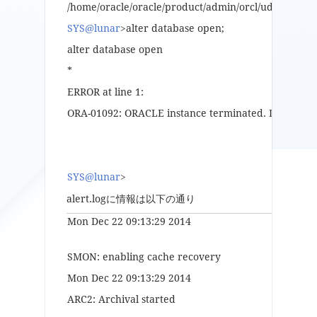
/home/oracle/oracle/product/admin/orcl/udump/orcl
SYS@lunar
>alter database open;
alter database open
*
ERROR at line 1:
ORA-01092: ORACLE instance terminated. Disconnec
SYS@lunar
>
alert.logに情報は以下の通り
Mon Dec 22 09:13:29 2014
SMON: enabling cache recovery
Mon Dec 22 09:13:29 2014
ARC2: Archival started