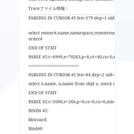
Traceファイル情報：
PARSING IN CURSOR #5 len=179 dep=1 uid=0 oct=3 
select owner#,name,namespace,remoteowner,linknam
order#
END OF STMT
PARSE #5:c=6999,e=70263,p=8,cr=40,cu=0,mis=1,r=
=====================
PARSING IN CURSOR #2 len=84 dep=2 uid=0 oct=3 l
select o.name, u.name from obj$ o, user$ u where o
END OF STMT
PARSE #2:c=1000,e=266,p=0,cr=0,cu=0,mis=1,r=0,d
BINDS #2:
kkscoacd
Bind#0