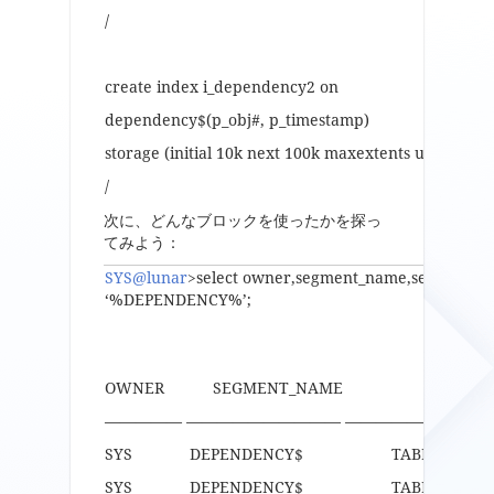
/
create index i_dependency2 on
dependency$(p_obj#, p_timestamp)
storage (initial 10k next 100k maxextents unlimited 
/
次に、どんなブロックを使ったかを探っ
てみよう：
SYS@lunar
>select owner,segment_name,segment_ty
‘%DEPENDENCY%’;
OWNER SEGMENT_NAME SEGMENT_TYPE
————— —————————— —————— ———- 
SYS DEPENDENCY$ TABL
SYS DEPENDENCY$ TABL