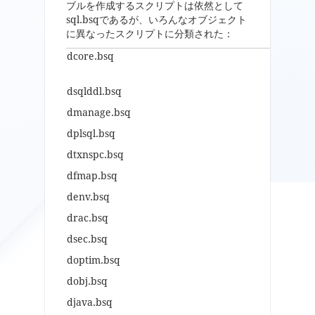
ブルを作成するスクリプトは依然として
sql.bsqであるが、いろんなオブジェクト
に異なったスクリプトに分類された：
dcore.bsq
dsqlddl.bsq
dmanage.bsq
dplsql.bsq
dtxnspc.bsq
dfmap.bsq
denv.bsq
drac.bsq
dsec.bsq
doptim.bsq
dobj.bsq
djava.bsq