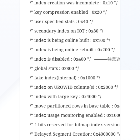
/* index creation was incomplete : 0x10 */
/* key compression enabled : 0x20 */
/* user-specified stats : 0x40 */
/* secondary index on IOT : 0x80 */
/* index is being online built : 0x100 */
/* index is being online rebuilt : 0x200 */
/* index is disabled : 0x400 */ ———注意
/* global stats : 0x800 */
/* fake index(internal) : 0x1000 */
/* index on UROWID column(s) : 0x2000 */
/* index with large key : 0x4000 */
/* move partitioned rows in base table : 0x8000 */
/* index usage monitoring enabled : 0x10000 */
/* 4 bits reserved for bitmap index version : 0x1E00
/* Delayed Segment Creation: 0x4000000 */