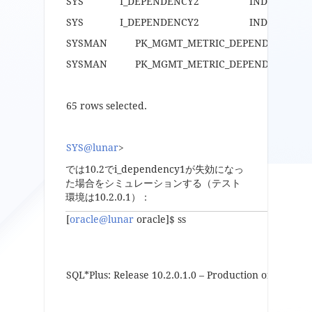
SYS I_DEPENDENCY2 INDE
SYS I_DEPENDENCY2 INDE
SYSMAN PK_MGMT_METRIC_DEPENDE
SYSMAN PK_MGMT_METRIC_DEPEN
65 rows selected.
SYS@lunar
>
では10.2でi_dependency1が失効になっ
た場合をシミュレーションする（テスト
環境は10.2.0.1）：
[
oracle@lunar
oracle]$ ss
SQL*Plus: Release 10.2.0.1.0 – Production on Mon De