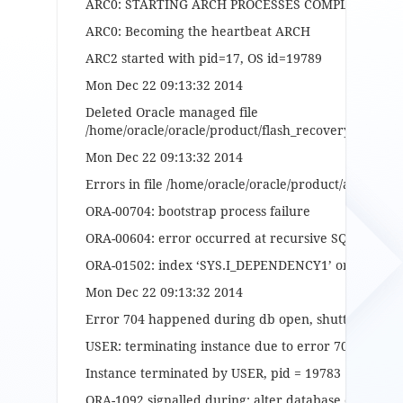
ARC0: STARTING ARCH PROCESSES COMPLETE
ARC0: Becoming the heartbeat ARCH
ARC2 started with pid=17, OS id=19789
Mon Dec 22 09:13:32 2014
Deleted Oracle managed file
/home/oracle/oracle/product/flash_recovery_area/O
Mon Dec 22 09:13:32 2014
Errors in file /home/oracle/oracle/product/admin/or
ORA-00704: bootstrap process failure
ORA-00604: error occurred at recursive SQL level 1
ORA-01502: index ‘SYS.I_DEPENDENCY1’ or partition 
Mon Dec 22 09:13:32 2014
Error 704 happened during db open, shutting down
USER: terminating instance due to error 704
Instance terminated by USER, pid = 19783
ORA-1092 signalled during: alter database open…