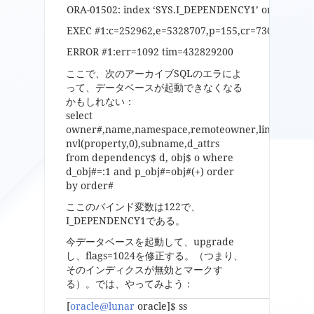
ORA-01502: index ‘SYS.I_DEPENDENCY1’ or partition 
EXEC #1:c=252962,e=5328707,p=155,cr=730,cu=0,mi
ERROR #1:err=1092 tim=432829200
ここで、次のアーカイブSQLのエラによ
って、データベースが起動できなくなる
かもしれない：
select
owner#,name,namespace,remoteowner,linkname,p_
nvl(property,0),subname,d_attrs
from dependency$ d, obj$ o where
d_obj#=:1 and p_obj#=obj#(+) order
by order#
ここのバインド変数は122で、
I_DEPENDENCY1である。
今データベースを起動して、upgrade
し、flags=1024を修正する。（つまり、
そのインディクスが無効とマークす
る）。では、やってみよう：
[
oracle@lunar
oracle]$ ss