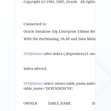
Copyright (c) 1982, 2005, Oracle. All rights reserved
Connected to:
Oracle Database 10g Enterprise Edition Release 10.2
With the Partitioning, OLAP and Data Mining option
SYS@lunar
>alter index i_dependency1 unusable;
Index altered.
SYS@lunar
>select owner,table_name,index_name,t
table_name=’DEPENDENCY$’;
OWNER TABLE_NAME INDEX_NA
————— —————————— ——————————