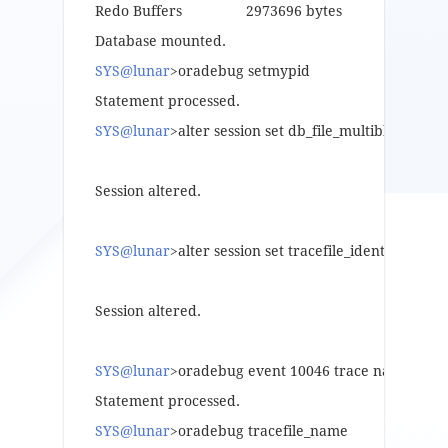
Redo Buffers 2973696 bytes
Database mounted.
SYS@lunar
>oradebug setmypid
Statement processed.
SYS@lunar
>alter session set db_file_multiblocK_rea
Session altered.
SYS@lunar
>alter session set tracefile_identifier=’lun
Session altered.
SYS@lunar
>oradebug event 10046 trace name contex
Statement processed.
SYS@lunar
>oradebug tracefile_name