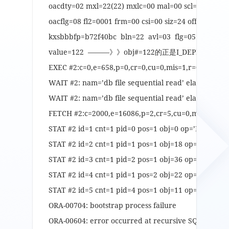
oacdty=02 mxl=22(22) mxlc=00 mal=00 scl=00 pre=0
oacflg=08 fl2=0001 frm=00 csi=00 siz=24 off=0
kxsbbbfp=b72f40bc bln=22 avl=03 flg=05
value=122 ———》》obj#=122的正是I_DEPENDENC
EXEC #2:c=0,e=658,p=0,cr=0,cu=0,mis=1,r=0,dep=2
WAIT #2: nam=’db file sequential read’ ela= 15160 
WAIT #2: nam=’db file sequential read’ ela= 481 fi
FETCH #2:c=2000,e=16086,p=2,cr=5,cu=0,mis=0,r=1
STAT #2 id=1 cnt=1 pid=0 pos=1 obj=0 op=’NESTED 
STAT #2 id=2 cnt=1 pid=1 pos=1 obj=18 op=’TABLE 
STAT #2 id=3 cnt=1 pid=2 pos=1 obj=36 op=’INDEX 
STAT #2 id=4 cnt=1 pid=1 pos=2 obj=22 op=’TABLE
STAT #2 id=5 cnt=1 pid=4 pos=1 obj=11 op=’INDEX 
ORA-00704: bootstrap process failure
ORA-00604: error occurred at recursive SQL level 1