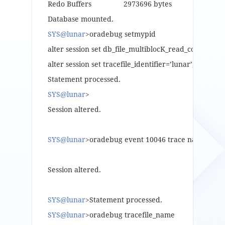
Redo Buffers 2973696 bytes
Database mounted.
SYS@lunar
>oradebug setmypid
alter session set db_file_multiblocK_read_count=1;
alter session set tracefile_identifier=’lunar’;
Statement processed.
SYS@lunar
>
Session altered.
SYS@lunar
>oradebug event 10046 trace name contex
Session altered.
SYS@lunar
>Statement processed.
SYS@lunar
>oradebug tracefile_name