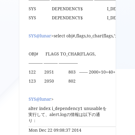
SYS DEPENDENCY$ I_DEPEN
SYS DEPENDENCY$ I_DEPEN
SYS@lunar
>select obj#,flags,to_char(flags,’xxxxxxx
OBJ# FLAGS TO_CHAR(FLAGS,
———- ———- ————–
122 2051 803 —— 2000+10+40+1=====>/* u
123 2050 802
SYS@lunar
>
alter index i_dependency1 unusableを
実行して、alert.logの情報は以下の通
り：
Mon Dec 22 09:08:37 2014