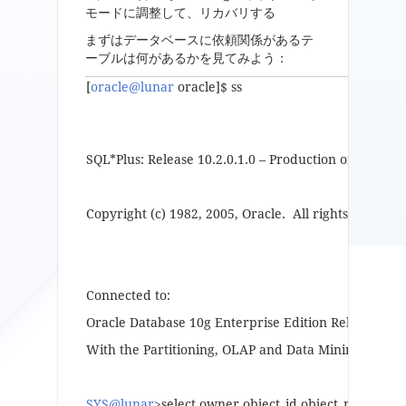
モードに調整して、リカバリする
まずはデータベースに依頼関係があるテ
ーブルは何があるかを見てみよう：
[
oracle@lunar
oracle]$ ss
SQL*Plus: Release 10.2.0.1.0 – Production on Mon De
Copyright (c) 1982, 2005, Oracle. All rights reserved
Connected to:
Oracle Database 10g Enterprise Edition Release 10.2
With the Partitioning, OLAP and Data Mining option
SYS@lunar
>select owner,object_id,object_name,o