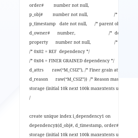
order# number not null, /* order 
p_obj# number not null, /* parent obje
p_timestamp date not null, /* parent object speci
d_owner# number, /* dependent own
property number not null, /* 0x01 = HAR
/* 0x02 = REF dependency */
/* 0x04 = FINER GRAINED dependency */
d_attrs raw(“M_CSIZ”), /* Finer grain attr. numbers
d_reason raw(“M_CSIZ”)) /* Reason mask of attrs c
storage (initial 10k next 100k maxextents unlimited 
/
create unique index i_dependency1 on
dependency$(d_obj#, d_timestamp, order#)
storage (initial 10k next 100k maxextents unlimited 