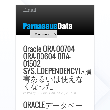
Email:
service@parnassusdata.com
7 x 24 online support!
简体中文
English
日本語
Oracle ORA-00704
ORA-00604 ORA-
01502
SYS.I_DEPENDENCY1.+損
害あるいは使えな
くなった
Posted by
PDSERVICE
on Feb 29, 2016
In
ORACLEデータベー