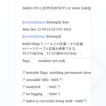
Index SYS.I_DEPENDENCY1 or some [sub]partitions 
[
oracle@lunar
bdump]$ date
Mon Dec 22 09:11:29 CST 2014
[
oracle@lunar
bdump]$
ind$のflagsフィールドの定義（その定義
がベーステーブル定義を検索できる。
10.2でsql.bsq，11.1の後dcore.bsq）：
flags number not null,
/* mutable flags: anything permanent should go into
/* unusable (dls) : 0x01 */
/* analyzed : 0x02 */
/* no logging : 0x04 */
/* index is currently being built : 0x08 */