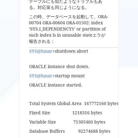
テーブルにも似たようなトラブルもあ
る。対応策も同じようになる。
この時、データベースを起動して、ORA-
00704 ORA-00604 ORA-01502: index
‘SYS.I_DEPENDENCY1′ or partition of
such index is in unusable stateエラが
報告される：
SYS@lunar
>shutdown abort
ORACLE instance shut down.
SYS@lunar
>startup mount
ORACLE instance started.
Total System Global Area 167772160 bytes
Fixed Size 1218316 bytes
Variable Size 71305460 bytes
Database Buffers 92274688 bytes