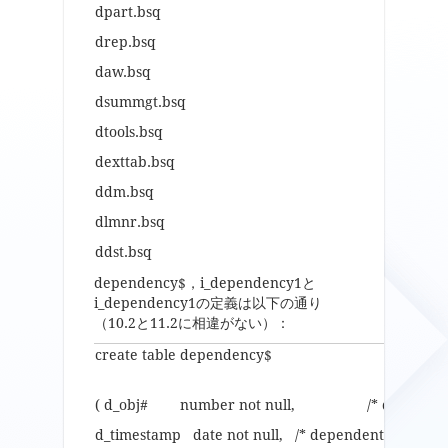
dpart.bsq
drep.bsq
daw.bsq
dsummgt.bsq
dtools.bsq
dexttab.bsq
ddm.bsq
dlmnr.bsq
ddst.bsq
dependency$，i_dependency1と
i_dependency1の定義は以下の通り
（10.2と11.2に相違がない）：
create table dependency$ /* depende
( d_obj# number not null, /* dependent o
d_timestamp date not null, /* dependent object spe