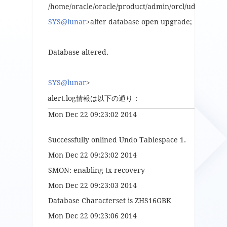
/home/oracle/oracle/product/admin/orcl/udump/orcl
SYS@lunar
>alter database open upgrade;
Database altered.
SYS@lunar
>
alert.log情報は以下の通り：
Mon Dec 22 09:23:02 2014
Successfully onlined Undo Tablespace 1.
Mon Dec 22 09:23:02 2014
SMON: enabling tx recovery
Mon Dec 22 09:23:03 2014
Database Characterset is ZHS16GBK
Mon Dec 22 09:23:06 2014