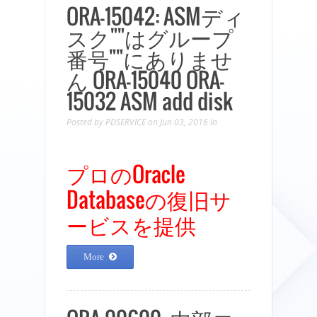
ORA-15042: ASMディ
スク""はグループ
番号""にありませ
ん ORA-15040 ORA-
15032 ASM add disk
Posted by
PDSERVICE
on Jun 03, 2016
In
プロのOracle
Databaseの復旧サ
ービスを提供
More