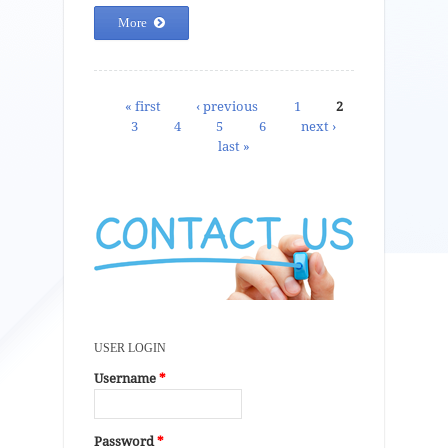
More
Pages
« first
‹ previous
1
2
3
4
5
6
next ›
last »
USER LOGIN
Username
*
Password
*