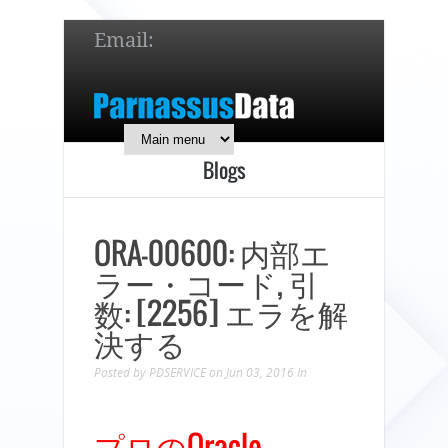
Email:
service@parnassusdata.com
7 x 24 online support!
Blogs
简体中文
English
日本語
ORA-00600: 内部エ
ラー・コード, 引
数: [2256] エラを解
決する
Posted by
PDSERVICE
on Jun 03, 2016
In
プロのOracle