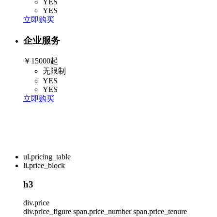
YES
YES
立即购买
企业服务
￥15000起
无限制
YES
YES
立即购买
ul.pricing_table
li.price_block
h3
div.price
div.price_figure
span.price_number
span.price_tenure