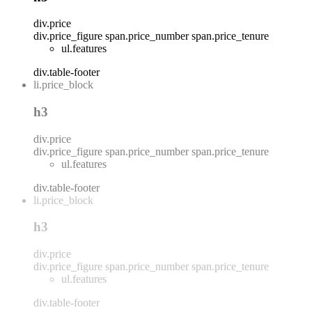
div.price
div.price_figure
span.price_number
span.price_tenure
ul.features
div.table-footer
li.price_block
h3
div.price
div.price_figure
span.price_number
span.price_tenure
ul.features
div.table-footer
li.price_block
h3
div.price
div.price_figure
span.price_number
span.price_tenure
ul.features
div.table-footer