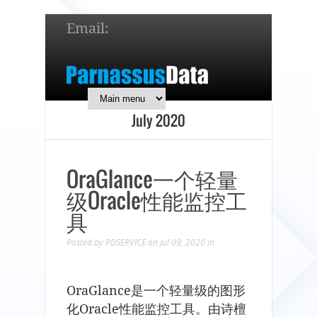
Email:
service@parnassusdata.com
7 x 24 online support!
July 2020
简体中文
English
日本語
OraGlance一个轻量
级Oracle性能监控工
具
Posted by
PDSERVICE
on Jul 09, 2020
In
OraGlance是一个轻量级的图形
化Oracle性能监控工具。由诗檀