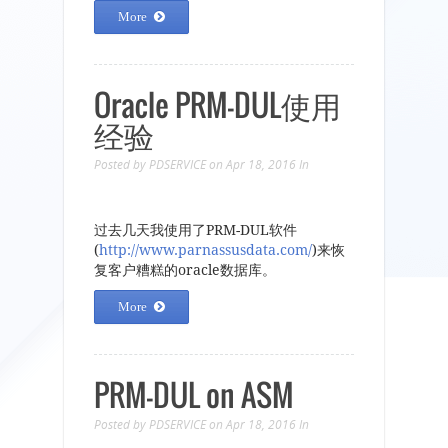
More
Oracle PRM-DUL使用
经验
Posted by
PDSERVICE
on Apr 18, 2016
In
过去几天我使用了PRM-DUL软件
(
http://www.parnassusdata.com/
)来恢
复客户糟糕的oracle数据库。
More
PRM-DUL on ASM
Posted by
PDSERVICE
on Apr 18, 2016
In