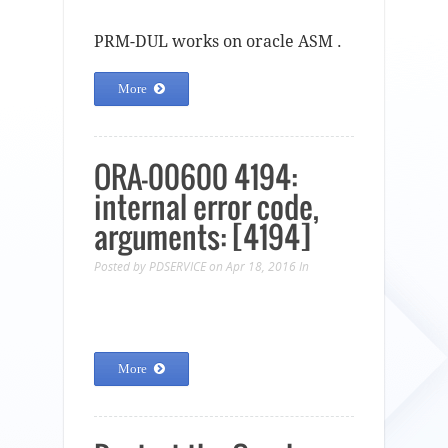
PRM-DUL works on oracle ASM .
More
ORA-00600 4194:
internal error code,
arguments: [4194]
Posted by
PDSERVICE
on Apr 18, 2016
In
More