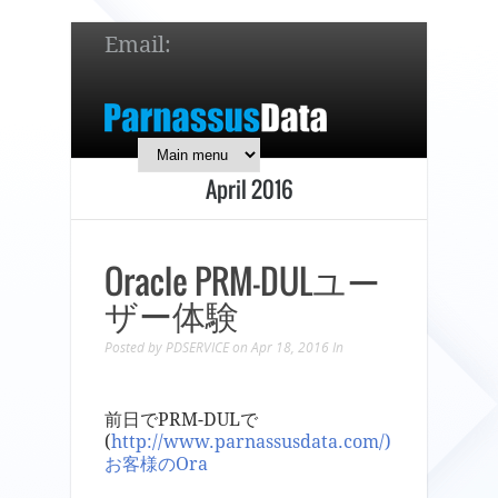
Email:
service@parnassusdata.com
7 x 24 online support!
April 2016
简体中文
English
日本語
Oracle PRM-DULユー
ザー体験
Posted by
PDSERVICE
on Apr 18, 2016
In
前日でPRM-DULで
(
http://www.parnassusdata.com/)
お客様のOra