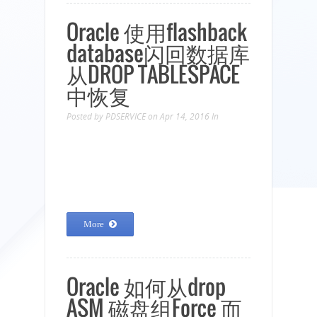
Oracle 使用flashback
database闪回数据库
从DROP TABLESPACE
中恢复
Posted by
PDSERVICE
on Apr 14, 2016
In
More
Oracle 如何从drop
ASM 磁盘组Force 而