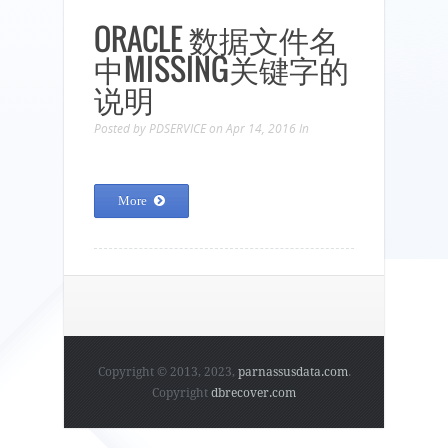
ORACLE 数据文件名
中MISSING关键字的
说明
Posted by
PDSERVICE
on Apr 14, 2016
In
More
Pages
Copyright © 2013, 2023,
parnassusdata.com
.
Copyright
dbrecover.com