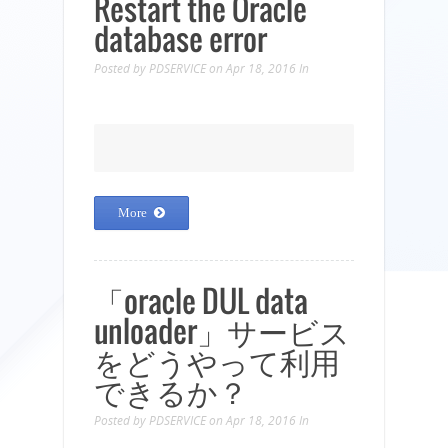
Restart the Oracle
database error
Posted by
PDSERVICE
on Apr 18, 2016
In
More
「oracle DUL data
unloader」サービス
をどうやって利用
できるか？
Posted by
PDSERVICE
on Apr 18, 2016
In