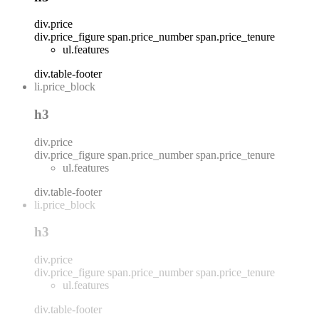
div.price
div.price_figure
span.price_number
span.price_tenure
ul.features
div.table-footer
li.price_block
h3
div.price
div.price_figure
span.price_number
span.price_tenure
ul.features
div.table-footer
li.price_block
h3
div.price
div.price_figure
span.price_number
span.price_tenure
ul.features
div.table-footer