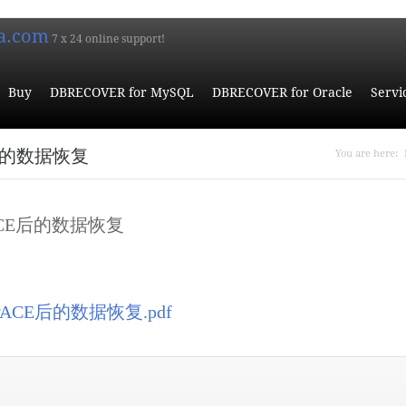
a.com
7 x 24 online support!
Buy
DBRECOVER for MySQL
DBRECOVER for Oracle
Servi
You ar
CE后的数据恢复
You are here:
PACE后的数据恢复
PACE后的数据恢复.pdf