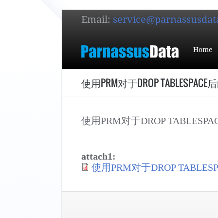
Email:
service@parnassusdat
Home
使用PRM对于DROP TABLESPA
使用PRM对于DROP TABLES
attach1:
使用PRM对于DROP TABLES