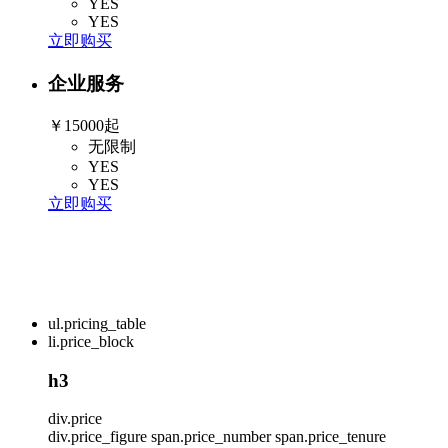
YES
YES
立即购买
企业服务
￥15000起
无限制
YES
YES
立即购买
ul.pricing_table
li.price_block
h3
div.price
div.price_figure
span.price_number
span.price_tenure